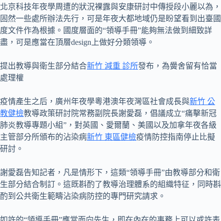
北京科技年夜學周遭的狀況裸露與安康研討中傳授段小麗以為，
固然一些處所辦法先行，可是年夜大都地域仍是盼望看到出臺國
度文件作為根據。國度層面的“領導手冊”能夠無法做到細致詳
盡，可是應當在頂層design上做好分類領導。
提出教導與衛生部分結合
新竹 減重 診所
發布，為黌舍留有恰當
處理權
疫情產生之后，廣州年夜學粵港澳年夜灣區社會成長與
新竹 公
教健檢
教導政策研討院常務副院長謝愛磊，倡議成立“痛擊新冠
肺炎教導專題小組”，對英國、愛爾蘭、美國以及加拿年夜各級
主管部分所頒布的沾染病
新竹 東區健檢
疫情防控指南停止比擬
研討。
謝愛磊告知記者，凡是情形下，這類“領導手冊”由教導部分和衛
生部分結合制訂。這既斟酌了教導治理體系的組織特征，同時斟
酌到公共衛生範疇沾染病防控的專門研究請求。
如許的“領導手冊”應當面向先生，即在內在的事務上可以或許表