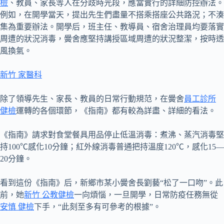
檢
、教員、家長等人在分歧時光段，應當實行的詳細防控辦法。
例如，在開學當天，提出先生們盡量不搭乘搭座公共路況；不湊
集為重要辦法。開學后，班主任、教導員、宿舍治理員均要落實
周遭的狀況消毒，黌舍應堅持講授區域周遭的狀況整潔，按時透
風換氣。
新竹 家醫科
除了領導先生、家長、教員的日常行動規范，在黌舍
員工診所
健檢
運轉的各個環節，《指南》都有較為詳盡、詳細的看法。
《指南》請求對食堂餐具用品停止低溫消毒：煮沸、蒸汽消毒堅
持100℃感化10分鐘；紅外線消毒普通把持溫度120℃，感化15—
20分鐘。
看到這份《指南》后，新鄉市某小黌舍長劉藝“松了一口吻”。此
前，她
新竹 公教健檢
一向煩惱，一旦開學，日常防疫任務無從
安慎 健檢
下手，“此刻至多有可參考的根據”。