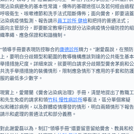
現沾染病避免的基本性常識，傳佈的基礎途徑以及若何經由過程
呼吸衛生、咳嗽禮節和洗手法式阻斷傳佈；面向黌舍，即要涵蓋
沾染病疫情監測、報告請示
員工診所 健檢
和把持的普通法式；
面向主管部分，即要斷定教導行政部分沾染病疫情分級防控的組
織準繩、應急保證和和諧機制。
“領導手冊要表現防控聯合的
康德診所
精力。”謝愛磊說，在預防
上，要明白分歧類型和範圍的教導機構應該到達的公共衛生基本
舉措措施尺度。詳細來說，就要明白請求分歧類型黌舍茅廁和公
共洗手舉措措施的裝備情形，限制應急情形下應用的手套和防護
服的最低多少數字。
現實上，愛爾蘭《黌舍沾染病治理》手冊，清楚地提出了教職工
和先生免疫的請求和領
竹科 慢性病診所
導看法，區分單個案疑
似和確診病例，以及群體疫情爆發的情形，明白兩類情形下報告
請示和處理的普通法式和部分義務。
對此謝愛磊以為，制訂“領導手冊”還要留意留給黌舍、教員和校