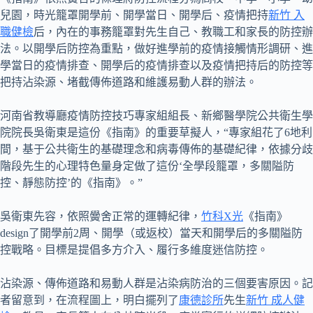
兒園，時光籠罩開學前、開學當日、開學后、疫情把持
新竹 入
職健檢
后，內在的事務籠罩對先生自己、教職工和家長的防控辦
法。以開學后防控為重點，做好進學前的疫情接觸情形調研、進
學當日的疫情排查、開學后的疫情排查以及疫情把持后的防控等
把持沾染源、堵截傳佈道路和維護易動人群的辦法。
河南省教導廳疫情防控技巧專家組組長、新鄉醫學院公共衛生學
院院長吳衛東是這份《指南》的重要草擬人，“專家組花了6地利
間，基于公共衛生的基礎理念和病毒傳佈的基礎紀律，依據分歧
階段先生的心理特色量身定做了這份‘全學段籠罩，多關隘防
控、靜態防控’的《指南》。”
吳衛東先容，依照黌舍正常的運轉紀律，
竹科X光
《指南》
design了開學前2周、開學（或返校）當天和開學后的多關隘防
控戰略。目標是提倡多方介入、履行多維度迷信防控。
沾染源、傳佈道路和易動人群是沾染病防治的三個要害原因。記
者留意到，在流程圖上，明白擺列了
康德診所
先生
新竹 成人健