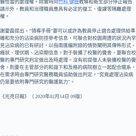
醫恰當的處理權。除實時向
竹科 健檢
教導和衛生部分停止報告
請示外，教員和治理職員應具有必定的復工、復課等隔離處理
權。
謝愛磊提出，“領導手冊”要可以或許為教員停止適合處理供給準
確和充分的沾染病防控參考信息，可聯合對校園周遭的狀況內罕
見沾染病的已有研討，以指南匯編附錄的情勢闡明其傳佈形式、
癥狀、埋伏期、沾染期信息。對于裝備了校醫的黌舍，要聯合校
醫的專門研究判定做出及時處理。沒有前提僧人未裝備校醫的黌
舍，則要在主管部分的和諧下和及格的病院樹立一起配合關系，
在需求時由專門研究醫務職員協助做出判定。“究竟處理沾染病
仍是要依附專門研究的醫護氣力”。
《光亮日報》（ 2020年02月14日 09版）