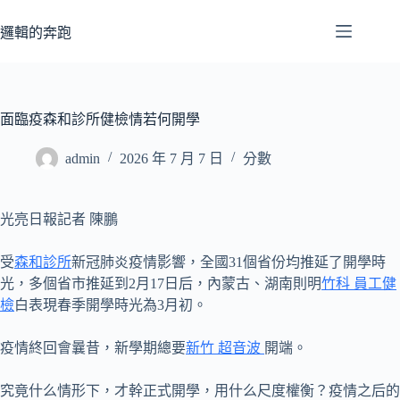
跳
至
邏輯的奔跑
主
要
內
容
面臨疫森和診所健檢情若何開學
admin
2026 年 7 月 7 日
分數
光亮日報記者 陳鵬
受
森和診所
新冠肺炎疫情影響，全國31個省份均推延了開學時
光，多個省市推延到2月17日后，內蒙古、湖南則明
竹科 員工健
檢
白表現春季開學時光為3月初。
疫情終回會曩昔，新學期總要
新竹 超音波
開端。
究竟什么情形下，才幹正式開學，用什么尺度權衡？疫情之后的