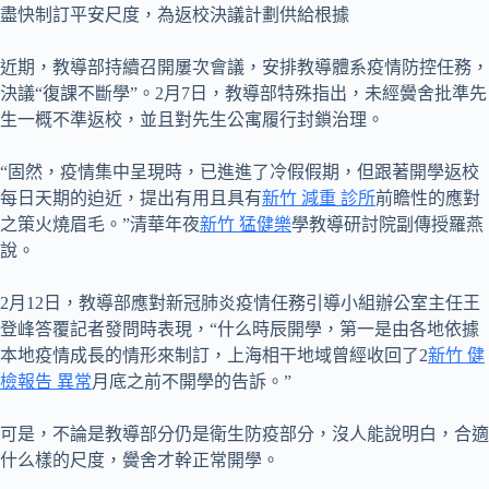
盡快制訂平安尺度，為返校決議計劃供給根據
近期，教導部持續召開屢次會議，安排教導體系疫情防控任務，
決議“復課不斷學”。2月7日，教導部特殊指出，未經黌舍批準先
生一概不準返校，並且對先生公寓履行封鎖治理。
“固然，疫情集中呈現時，已進進了冷假假期，但跟著開學返校
每日天期的迫近，提出有用且具有
新竹 減重 診所
前瞻性的應對
之策火燒眉毛。”清華年夜
新竹 猛健樂
學教導研討院副傳授羅燕
說。
2月12日，教導部應對新冠肺炎疫情任務引導小組辦公室主任王
登峰答覆記者發問時表現，“什么時辰開學，第一是由各地依據
本地疫情成長的情形來制訂，上海相干地域曾經收回了2
新竹 健
檢報告 異常
月底之前不開學的告訴。”
可是，不論是教導部分仍是衛生防疫部分，沒人能說明白，合適
什么樣的尺度，黌舍才幹正常開學。