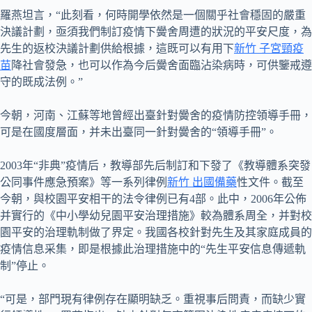
羅燕坦言，“此刻看，何時開學依然是一個關乎社會穩固的嚴重
決議計劃，亟須我們制訂疫情下黌舍周遭的狀況的平安尺度，為
先生的返校決議計劃供給根據，這既可以有用下
新竹 子宮頸疫
苗
降社會發急，也可以作為今后黌舍面臨沾染病時，可供鑒戒遵
守的既成法例。”
今朝，河南、江蘇等地曾經出臺針對黌舍的疫情防控領導手冊，
可是在國度層面，并未出臺同一針對黌舍的“領導手冊”。
2003年“非典”疫情后，教導部先后制訂和下發了《教導體系突發
公同事件應急預案》等一系列律例
新竹 出國備藥
性文件。截至
今朝，與校園平安相干的法令律例已有4部。此中，2006年公佈
并實行的《中小學幼兒園平安治理措施》較為體系周全，并對校
園平安的治理軌制做了界定。我國各校針對先生及其家庭成員的
疫情信息采集，即是根據此治理措施中的“先生平安信息傳遞軌
制”停止。
“可是，部門現有律例存在顯明缺乏。重視事后問責，而缺少實