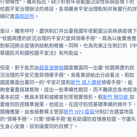
行領導性”，羅燕指出，缺少針對年夜範圍沾染性疾病疫情下的
校園平安治理辦法的條目，各項黌舍平安治理軌制并無實行的詳
細尺度
森和診所
。
是以，羅燕呼吁，盡快制訂并出臺我國年夜範圍沾染疾病疫情下
“校園周遭的狀況治理的平安尺度與領導手冊”，既為以後黌舍應
對新冠肺炎疫情供給軌制根據。同時，也為完美正在制訂的《中
華國民共和國校園平安法》有所助益。
但是，對于能否由
超音波健檢
國度層面同一出臺“校園周遭的狀
況治理的平安尺度與領導手冊”。吳衛東卻給出分歧看法，假如
國度層面出臺同一的“平安尺度和
新竹 成人健檢
領導手冊”，能
夠會著重搭建框架，提出一些準繩性題目，而不難疏忽各地經濟
基本前提、教員本質和城鄉差別等現實情形。假
新竹 肺功能
如
要做到防控精準施策，他提出，在固守防控基礎準繩的條件下，
隨機應變，由省級教導主管部
新竹 HPV疫苗
分制訂合適當地區
的“領導手冊”。只需“領導手冊”能有助謹防疫情進校園，守護先
生身心安康，就到達雷同的目標了。