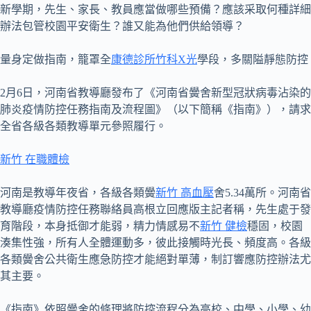
新學期，先生、家長、教員應當做哪些預備？應該采取何種詳細
辦法包管校園平安衛生？誰又能為他們供給領導？
量身定做指南，籠罩全
康德診所
竹科X光
學段，多關隘靜態防控
2月6日，河南省教導廳發布了《河南省黌舍新型冠狀病毒沾染的
肺炎疫情防控任務指南及流程圖》（以下簡稱《指南》），請求
全省各級各類教導單元參照履行。
新竹 在職體檢
河南是教導年夜省，各級各類黌
新竹 高血壓
舍5.34萬所。河南省
教導廳疫情防控任務聯絡員高根立回應版主記者稱，先生處于發
育階段，本身抵御才能弱，精力情感易不
新竹 健檢
穩固，校園
湊集性強，所有人全體運動多，彼此接觸時光長、頻度高。各級
各類黌舍公共衛生應急防控才能絕對單薄，制訂響應防控辦法尤
其主要。
《指南》依照黌舍的條理將防控流程分為高校、中學、小學、幼