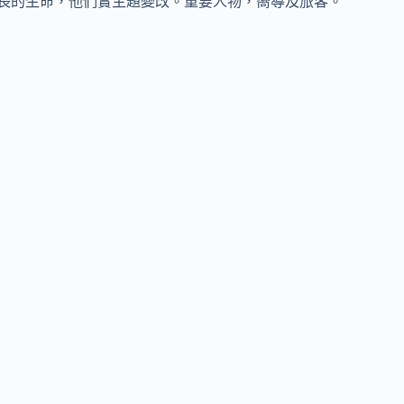
長的生命，他們實主題變改。重要人物，嚮導及旅客。