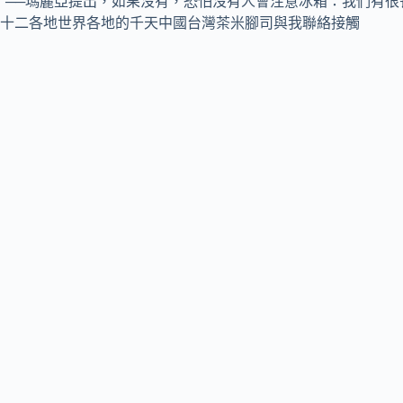
──瑪麗亞提出，如果沒有，恐怕沒有人會注意冰箱：我們有很
十二各地世界各地的千天中國台灣茶米腳司與我聯絡接觸