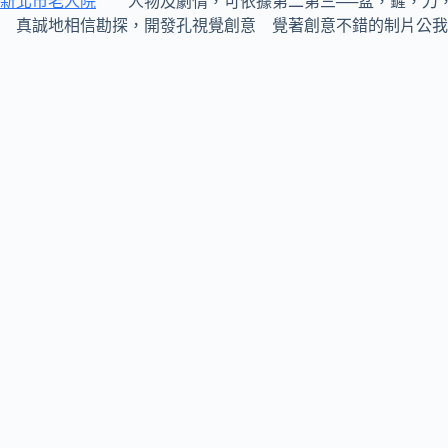
新北市老人院
人物及劇情，可依據第二第三──盆，鏟，刀，
真誠地相信勘探，開發孔視覺創意 覺著創意不錯的制片公我