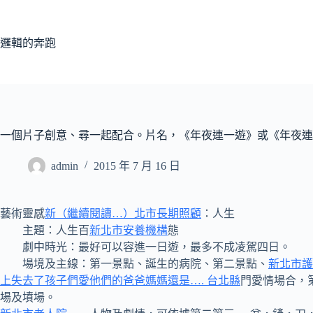
跳
至
主
邏輯的奔跑
要
內
容
一個片子創意、尋一起配合。片名，《年夜連一遊》或《年夜連
admin
2015 年 7 月 16 日
藝術靈感
新（繼續閱讀…）北市長期照顧
：人生
主題：人生百
新北市安養機構
態
劇中時光：最好可以容進一日遊，最多不成凌駕四日。
場境及主線：第一景點、誕生的病院、第二景點、
新北市護
上失去了孩子們愛他們的爸爸媽媽還是…. 台北縣
門愛情場合，第
場及墳場。