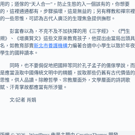
用的；道傢的“天人合一”，防止生態的入一個該有的，你想要
的，這裡通通都有，步驟損壞，這是無益的；另有釋教和禪宗裡
的一些思惟，可認為古代人廣泛的生理焦急提供撫慰。
彭富春以為，不克不及不加抉擇的用《三字經》、《門生
規》、《增廣賢文》這些文原來教育孩子，他提出由當局出頭具
名，如教育部賣
新北市養護機構
力編著合適中小學生以致於年夜
學生的國粹讀本。
同時，也不要侷促地把國粹等同於孔子孟子的儒傢學說，而
是應當汲取中國傳統文明中的精髓，拔取那些仍舊有古代價值的
思惟，供人品讀。除瞭哲學、宗教層面外，文學層面的詩詞歌
賦、汗青掌故都應當有所涉獵。
文/記者 肖娟
版權 © 2026 - WordPress 佈景主題由
CreativeThemes
開發