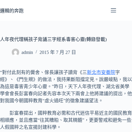
跳
至
邏輯的奔跑
主
要
內
容
人年夜代理稱孩子背誦三字經系毒害心靈(轉錄發載)
admin
2015 年 7 月 27 日
“對付此刻有的黌舍、傢長讓孩子讀背《三
新北市安養院
字
經》、《門生規》的做法，我持果斷阻擋定見。說嚴峻點，我以
為這是毒害青少年心靈。”昨日，天下人年夜代理、湖北省美學
學會會長彭富春向記者先容本次天下兩會上他將建議的提出，他
對我國今朝國粹教育“虛火過旺”的徵象建議望法。
彭富春提出，國粹教育必需和古代迷信平易近主的國民教育
相順應，並且應當“往其糟粕、取其精髓”，更要警戒和避免一些
人假國粹之名宣揚封建科學。