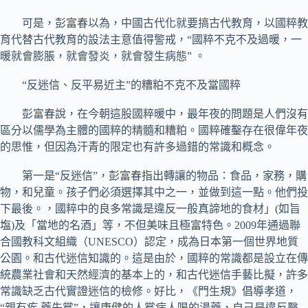
可是，彭富春以為，中國古代化就要搞古代教育，以國粹教
育代替古代教育的設法主意值得警戒，“國粹不克不及過暖，一
暖就會膨脹，就會發炎，就會發生病態” 。
“反迷信、反平易近主”的糟粕不克不及當國粹
彭富春說，在今朝這股國粹暖中，最年夜的問題是人們沒有
區分以儒學為主體的國粹的精髓和糟粕。國粹確鑿存在很偉年夜
的思惟，但因為汗青的限定也有許多過錯的常識和概念。
第一是“反迷信”，彭富春指出轉讓的物品：食品，家務，購
物，和兒童。孩子們必須選擇其中之一，並做到這一點。他們投
下最後。，國粹中的良多常識是違反一般真諦地的食材」(如旨
塩)及「當地的名酒」等，不但美味且極富特色。2009年通過聯
合國教科文組織（UNESCO）認定，成為日本第一個世界地質
公園。和古代迷信知識的。這是由於，國粹的常識都是設立在傳
統農業社會和天然經濟的基本上的，和古代迷信手藝比擬，許多
常識缺乏古代實證迷信的檢修。好比，《門生規》倡導孝道，
“親有疾 藥先嘗”，讓康健的人嘗病人喝的湯藥，自己是違反醫