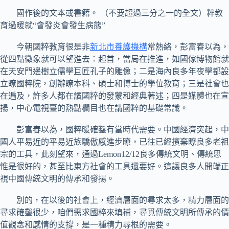
國作後的文本或書籍。 （不要超過三分之一的全文）粹教
育過暖就“會發炎會發生病態”
今朝國粹教育很是非
新北市養護機構
常熱絡，彭富春以為，
從四點徵象就可以望進去：起首，當局在推進，如國傢博物館就
在天安門邊樹立儒學巨匠孔子的雕像；二是海內良多年夜學都設
立瞭國粹院，創辦瞭本科、碩士和博士的學位教育；三是社會也
在遍及，許多人都在讀國粹的發蒙和經典著述；四是媒體也在宣
揚，中心電視臺的熱點欄目也在講國粹的基礎常識。
彭富春以為，國粹暖確鑿有當時代需要。中國經濟突起，中
國人平易近的平易近族驕傲感進步瞭，已往已經擯棄瞭良多老祖
宗的工具，此刻望來，通過Lemon12/12良多傳統文明、傳統思
惟是很好的，甚至比東方社會的工具還要好。這讓良多人開端正
視中國傳統文明的傳承和發揚。
別的，在以後的社會上，經濟層面的尋求太多，精力層面的
尋求確鑿很少，咱們需求國粹來填補，尋覓傳統文明所傳承的價
值觀念和感情的支撐，是一種精力尋根的需要。