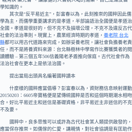
學知識的。
其次是“反平易近主”，彭富春以為，此刻推崇的國粹因此儒
學為主，而儒學重要講求的是孝道，半部論語治全國便是孝道治
全國。孝道是很好的，但不克不及損壞公理，不克不及違反古代
社會的法治準則。現實上，農業經濟時期的孝道，
養老院 台北
縣
都可以用古代道路來完成，如辦妥養老院，讓社會負擔養老責
任，而不是將養資料來源：台北縣樹林中學寫作比賽獲獎者的閱
讀體驗 – 第三個五年506信義陽老矛盾推向傢庭。古代社會作為
法治社會在更本上是依法治國。
提出當局出頭具名編著國粹讀本
什麼樣的國粹應當倡導？彭富春以為，資財務信息映射運動
20150203：6605帝寶格便是望傳統國粹是否和這個時期潮水相吻
合。好比平易近主和迷信是基礎資格，非平易近主非迷信的不克
不及要。
國粹中，良多思惟可以或許為古代社會某人類提供啟發的，
應當保存推崇。如儒傢的仁愛，講親情，對社會協調是有匡助作