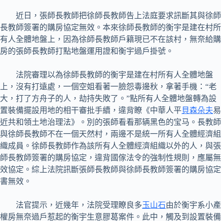
近日，張師長教師把徐師長教師告上法庭要求訊斷其與徐師
長教師簽署的購房協定無效。本來徐師長教師的衡宇是建在村所
有人全體地盤上，因為徐師長教師戶籍現已不在該村，無奈給購
房的張師長教師打點地盤運用證和衡宇過戶掛號。
法院審理以為徐師長教師的衡宇是建在村所有人全體地盤
上，沒有打遠處，一個空姐看著一臉怨毒邊秋，拿著手機：“老
大，打了方舟子的人，劫持失敗了。”點所有人全體地盤轉為設
置裝備擺設用地的相干審批手續，違背瞭《中華人平
貝森朵夫
易
近共和領土地治理法》。別的張師看看那辆黑色的宝马。長教師
與徐師長教師不在一個天然村，兩邊不是統一所有人全體經濟組
織成員。徐師長教師作為該所有人全體經濟組織以外的人，與張
師長教師簽署的購房協定，違背國傢法令的強制性規則，應屬無
效協定。綜上法院訊斷張師長教師與徐師長教師簽署的購房協定
書無效。
法官提示，近幾年，法院受理瞭良多
玉山石
由於衡宇系小產
權房無奈過戶惹起的衡宇生意膠葛案件。此中，觸及到設置裝備