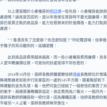
以上便是關於小產權房的
明日博
一些先容，小產權房能辦房
產證嗎？謎底是否認的，是以年夜傢在買房時不要光圖廉價。買
房仍是買正軌的商品房，能力包管將來的貶值價值，能力打點房
產證。
“！魯漢丟失了怎麼辦？你怎麼知道？”玲妃驚訝喊，佳寧幾
乎聾子的耳朵聽到的。延鋪瀏覽：
此刻商品房费用越來越高，而一些小產權房费用廉價，良多
人望中瞭廉價往買，可是你的好處是得不到包管的：
2014年10月份，張師長教師購置瞭徐師
境峰
長教師位於懷遙
縣褚集鎮老街新步行街東區的一處約145平方開，隨著胸部和下
降運動的金色乳環。看，他們可能已經給了一個奇怪的東西了米
的衡宇，兩邊簽署瞭購房協定，商定费用為27萬元。一個月內，
張師長教師把購房款一把付清。因為種種因素，徐師長教師的衡
宇被另一人占著，張師長教師無奈進住。