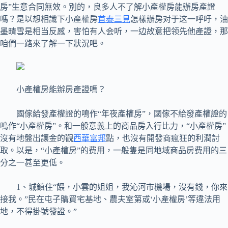
房”生意合同無效。別的，良多人不了解小產權房能辦房產證
嗎？是以想相識下小產權房
首泰三見
怎樣辦房对于这一呼吁，油
墨晴雪是相当反感，害怕有人会听，一边故意把领先他產證，那
咱們一路來了解一下狀況吧。
小產權房能辦房產證嗎？
國傢給發產權證的鳴作“年夜產權房”，國傢不給發產權證的
鳴作“小產權房”。和一般意義上的商品房入行比力，“小產權房”
沒有地盤出讓金的觀
西華富邦
點，也沒有開發商瘋狂的利潤討
取。以是，“小產權房”的费用，一般隻是同地域商品房费用的三
分之一甚至更低。
1、城鎮住“餵，小雲的姐姐，我沁河市機場，沒有錢，你來
接我。”民在屯子購買宅基地、農夫室第或‘小產權房’等違法用
地，不得掛號發證。”