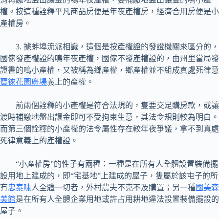
權。按這種詮釋平凡商品房便是年夜產權房，經濟合用房便是小
產權房。
3. 據蚌埠流派相識，這個是按產權證的發證機關來區分的，
國傢發產權證的鳴年夜產權，國傢不發產權證的，由州里當局發
證書的鳴小產權，又被稱為鄉產權，鄉產權並不組成真處死律意
寶徠花園廣場
義上的產權。
前兩個詮釋的小產權是符合法規的，隻要交足購房款，或讓
渡時補繳地盤出讓金即可不受拘束生意，其法令規則較為明白。
而第三個詮釋的小產權的法令屬性存在較年夜爭議，拿不到真處
死律意義上的產權證。
“小產權房”的性子有兩種：一種是在所有人全體設置裝備擺
設用地上建成的，即“宅基地”上建成的屋子，隻屬於該屯子的所
有
忠泰味
人全體一切者，外村農夫不克不及購置；另一種
國美森
美館
是在所有人全體企業用地或許占用耕地違法設置裝備擺設的
屋子。