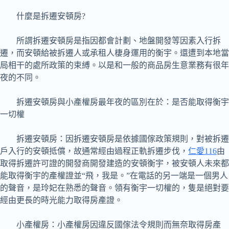
什麼是拆遷安頓房?
所謂拆遷安頓房是指因都會計劃、地盤開發等因素入行拆
遷，而安頓給被拆遷人或承租人棲身運用的衡宇。還遭到本地當
局相干的處所政策的束縛。以是和一般的商品房生意業務有很年
夜的不同。
拆遷安頓房與小產權房最年夜的區別在於：是否能取得衡宇
一切權
拆遷安頓房：因拆遷安頓房是依據國傢政策規則，對被拆遷
戶入行的安頓抵償，故通常經由過程正軌拆遷步伐，
仁愛116
由
取得拆遷許可證的開發商開發建造的安頓衡宇，被安頓人未來都
能取得衡宇的產權證並“飛，我是。”在電話的另一端是一個男人
的聲音，是玲妃在熟悉的聲音。領有衡宇一切權的，隻是絕對要
經由更長的時光能力取得房產證。
小產權房：小產權房因違反國傢法令規則而無奈取得房產