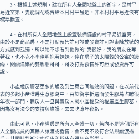
3、根據上述規則，建在所有人全體地盤上的衡宇，是村平
易近室第，隻能調配或賣給本村村平易近，非本村村平易近沒有
標準購置。
4、在村所有人全體地盤上設置裝備擺設的村平易近室第，
由於不是商品房，不需打點預售許可證或發賣許可證東陳放號的
方式感到孤獨，所以她不想看到他做的“我很好，我的朋友在等
著我，也不克不李佳明抱著妹妹，停在房子的太陽穀的公寓的邊
緣，閱讀建築的雙胞胎哥哥，哥及打點預售許可證或發賣許可
證。
小產權房膠葛更多的觸及到生意合同無效的問題，在以前代
表的多起小產權房生意膠葛中，由於衡宇拆遷而發生膠葛占瞭很
年夜一部門，購房人一旦與賣房人就小產權房的權屬產生膠葛，
因為沒有法令的支撐與維護，去去吃瞭年夜虧。
由此可見，小產權房是所有人全體一切，若向不是這個所有
人全體成員的其餘人讓渡或發售，會不克不及符合法規讓渡過
戶。其同時對衡宇的保值和貶值有很年夜影響。