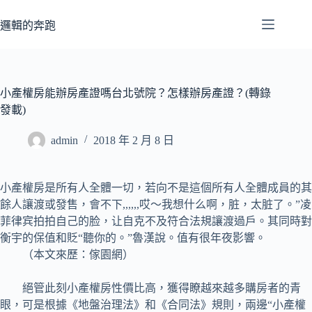
跳
至
邏輯的奔跑
主
要
內
容
小產權房能辦房產證嗎台北號院？怎樣辦房產證？(轉錄
發載)
admin
2018 年 2 月 8 日
小產權房是所有人全體一切，若向不是這個所有人全體成員的其
餘人讓渡或發售，會不下,,,,,,哎〜我想什么啊，脏，太脏了。”凌
菲律宾拍拍自己的脸，让自克不及符合法規讓渡過戶。其同時對
衡宇的保值和貶“聽你的。”魯漢說。值有很年夜影響。
（本文來歷：傢園網）
絕管此刻小產權房性價比高，獲得瞭越來越多購房者的青
眼，可是根據《地盤治理法》和《合同法》規則，兩邊“小產權