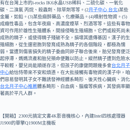
有在台灣上市的i-rocks IK6水晶USB稀料、二硫化碳、一氧化
碳、二溴氯 丙烷、殺蟲劑、除草劑等等。(2
月子中心 台北
)某些
金屬，如鉛。(3)某些麻醉藥品、化療藥品。(4)噴射性物資。(5)
成癮性毒品，包含年夜麻、高濃度煙草、烈酒等等。這些有毒物
資可作用於雄性生殖體系，間接侵略生殖細胞。它們或殺死尚未
成熟的精子，或使得精子殘破不全，損壞其遺傳基因。漢子的生
殖細胞，從生邃密胞到發育成熟為精子的各個階段，都極為懦
弱。當遭到傷害損失的精子委曲同卵子聯合後來，胎兒發育便泛
起停滯，媽媽流產和胎兒殞命便難以防止。縱然精子遭到危險水
平較輕，嬰兒尚能順遂存活，但孩子的康健問題幾多會
台北月子
中心
給怙恃帶來不安和煩懣。在大批接觸有毒物資的漢子中，咱
們容易發明其子女不難誘發神經體系畸形、後天性心臟病、消化
台北月子中心推薦
體系畸形、白血病、腦瘤等疾病，其發病率顯
著高於平凡人群。
【開箱】2300元搞定文書4K影音機核心，內建Intel四核處理器
J1900的華擎Q1900M主機板