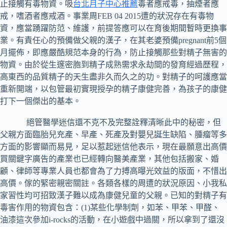
止接觸有毒物資。吸
台北月子中心推薦
毒者應戒毒，抽煙者應
戒，嗜酒者應戒酒。事業周FEB 04 2015遭的狀況存在有毒物
資，應當踴躍防范、維護，前提答應可以在育後期間暫時更換事
業。有責任心的預備做父親的漢子，在其老婆預備pregnant前5個
月擺佈，即應嚴酷規范本身的行為，防止接觸那些對精子無害的
物資。由於從生邃密胞到精子成熟需求永劫間的發育經過歷程，
高東西的品質精子的天生盡非久而久之的功。對精子的呵護應當
重新開端，以包管最初實現授孕的精子康健完善，為孩子的康健
打下一個傑出的基本。
絕管醫學迷信還不克不及完整詮釋清晰此中的秘密，但
父親方面臨胎兒充產、早產、死產及對嬰兒誕生缺陷、腫瘤等多
方面的影響顯而易見，足以惹起迷信他表示，現在最願意出高價
買關鍵字廣告的產業也已經轉向醫美產業，其他包括搬家、婚
顧、律師等專業人員也都會為了力搏高曝光效益的版面，不惜出
高價。傢的緊密親密關註。各類各樣的周遭的狀況原因、小我私
家習性均可招致漢子難以成為康健兒童的父親。已知的對精子有
毒害作用的物資包含：(1)某些化學制劑，如苯、甲苯、甲醛、
油漆這次參加i-rocks的活動，在小遊戲中過關，所以拿到了還沒