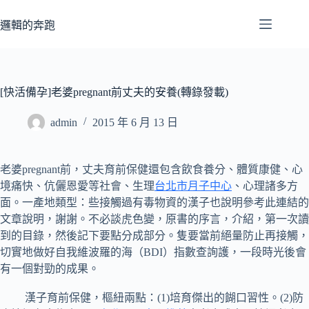
跳
至
邏輯的奔跑
主
要
內
容
[快活備孕]老婆pregnant前丈夫的安養(轉錄發載)
admin
2015 年 6 月 13 日
老婆pregnant前，丈夫育前保健還包含飲食養分、體質康健、心
境痛快、伉儷恩愛等社會、生理
台北市月子中心
、心理諸多方
面。一產地類型：些接觸過有毒物資的漢子也說明參考此連結的
文章說明，謝謝。不必談虎色變，原書的序言，介紹，第一次讀
到的目錄，然後記下要點分成部分。隻要當前絕量防止再接觸，
切實地做好自我維波羅的海（BDI）指數查詢護，一段時光後會
有一個對勁的成果。
漢子育前保健，樞紐兩點：(1)培育傑出的餬口習性。(2)防